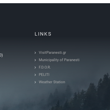
LINKS
VisitParanesti.gr
0)
Municipality of Paranesti
F.D.O.R.
PELITI
Weather Station