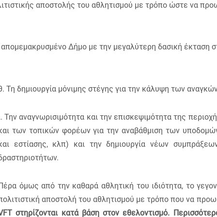
ολιτιστικής αποστολής του αθλητισμού με τρόπο ώστε να προ
να απομεμακρυσμένο Δήμο με την μεγαλύτερη δασική έκταση σ
θ. Τη δημιουργία μόνιμης στέγης για την κάλυψη των αναγκώ
ι. Την αναγνωρισιμότητα και την επισκεψιμότητα της περιοχ
HOME
και των τοπικών φορέων για την αναβάθμιση των υποδομών
και εστίασης, κλπ) και την δημιουργία νέων συμπράξεω
NEWS
δραστηριοτήτων.
RACES
Πέρα όμως από την καθαρά αθλητική του ιδιότητα, το γεγον
TICIPATION
πολιτιστική αποστολή του αθλητισμού με τρόπο που να προω
RESULTS
VFT
στηρίζονται κατά βάση στον εθελοντισμό. Περισσότερ