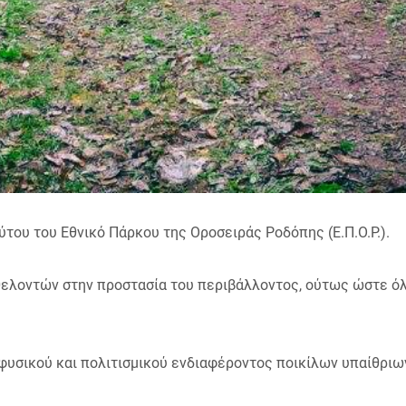
του του Εθνικό Πάρκου της Οροσειράς Ροδόπης (Ε.Π.Ο.Ρ.).
θελοντών στην προστασία του περιβάλλοντος, ούτως ώστε όλο
φυσικού και πολιτισμικού ενδιαφέροντος ποικίλων υπαίθριω