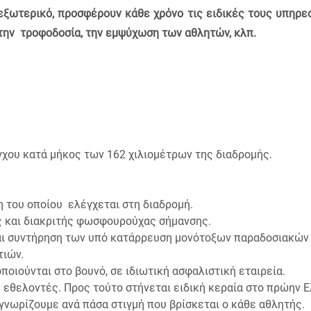
εξωτερικό, προσφέρουν κάθε χρόνο τις ειδικές τους υπηρεσ
FORMATION
την τροφοδοσία, την εμψύχωση των αθλητών, κλπ.
Dark
Google
translate
γχου κατά μήκος των 162 χιλιομέτρων της διαδρομής.
 του οποίου ελέγχεται στη διαδρομή.
 και διακριτής φωσφουρούχας σήμανσης.
αι συντήρηση των υπό κατάρρευση μονότοξων παραδοσιακών
τιών.
ιούνται στο βουνό, σε ιδιωτική ασφαλιστική εταιρεία.
εθελοντές. Προς τούτο στήνεται ειδική κεραία στο πρώην Ε
γνωρίζουμε ανά πάσα στιγμή που βρίσκεται ο κάθε αθλητής.