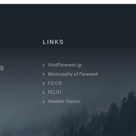
LINKS
VisitParanesti.gr
0)
Municipality of Paranesti
F.D.O.R.
PELITI
Weather Station