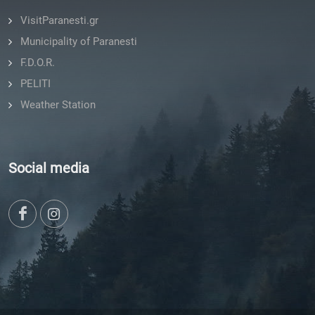
VisitParanesti.gr
Municipality of Paranesti
F.D.O.R.
PELITI
Weather Station
Social media