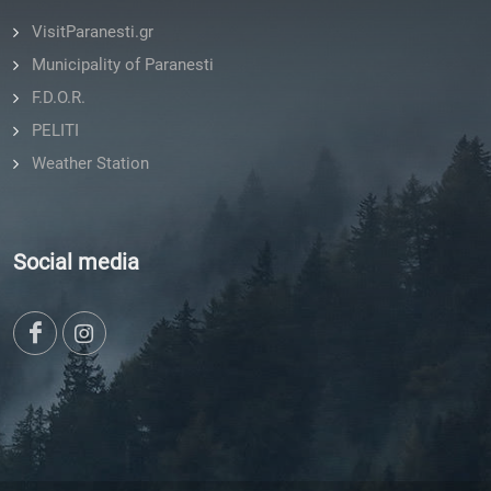
VisitParanesti.gr
Municipality of Paranesti
F.D.O.R.
PELITI
Weather Station
Social media