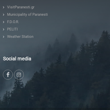
VisitParanesti.gr
Municipality of Paranesti
F.D.O.R.
PELITI
Weather Station
Social media